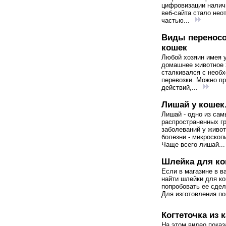
цифровизации налич
веб-сайта стало не
частью...
Виды переносо
кошек
Любой хозяин имея 
домашнее животное 
сталкивался с необ
перевозки. Можно п
действий,...
Лишай у кошек.
Лишай - одно из сам
распространенных г
заболеваний у живо
болезни - микроскоп
Чаще всего лишай..
Шлейка для ко
Если в магазине в в
найти шлейки для ко
попробовать ее сдел
Для изготовления по
Когтеточка из 
На этом видео показ