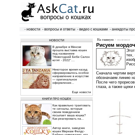
- новости
- вопросы и ответы
- видео с кошками
- анекдоты пр
На главную
> полезное
НОВОСТИ
Рисуем мордоч
В декабре в Минске
Этот
прошла выставка кошек
под названием
тех,
"Новогодний Беби Салон
изоб
котят - 2022"....
Рисо
Некоторое время назад
Сначала чертим вер
сформировалось особое
направление в искусстве
обозначаем линию на
— оригинальное
После чего прорисо
оформление...
глаза, а также щеки 
Еще новости
КНИГИ ПРО КОШЕК
Как правильно трактовать
те сигналы, которые
своим поведением
посылает ваша кошка?
Как реагировать на...
Автор книги, заводчик
кошек Мириам Филдс-
Бабино утверждает, что