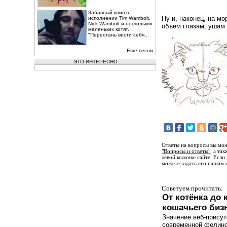
Забавный клип в
Ну и, наконец, на м
исполнении Tim Wambolt,
Nick Wambolt и нескольких
объем глазам, ушам 
маленьких котят.
"Перестань вести себя...
Еще песни
ЭТО ИНТЕРЕСНО
Ответы на вопросы вы мож
"Вопросы и ответы"
, а та
левой колонке сайте. Если
можете задать его нашим 
Советуем прочитать:
От котёнка до 
кошачьего биз
Значение веб-присут
современной фелино