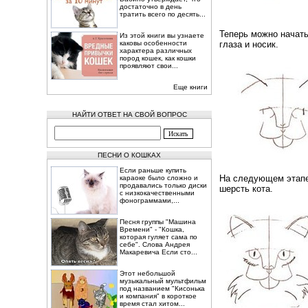
достаточно в день
тратить всего по десять...
Теперь можно начать
Из этой книги вы узнаете
каковы особенности
глаза и носик.
характера различных
пород кошек, как кошки
проявляют свои...
Еще книги
НАЙТИ ОТВЕТ НА СВОЙ ВОПРОС
ПЕСНИ О КОШКАХ
Если раньше купить
На следующем этапе
караоке было сложно и
продавались только диски
шерсть кота.
с низкокачественными
фонограммами,...
Песня группы "Машина
Времени" - "Кошка,
которая гуляет сама по
себе". Слова Андрея
Макаревича Если сто...
Этот небольшой
музыкальный мультфильм
под названием "Кисонька
и компания" в короткое
время стал хитом...