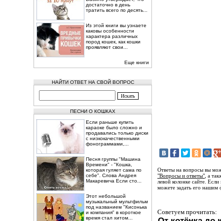
достаточно в день
тратить всего по десять...
Из этой книги вы узнаете
каковы особенности
характера различных
пород кошек, как кошки
проявляют свои...
Еще книги
НАЙТИ ОТВЕТ НА СВОЙ ВОПРОС
ПЕСНИ О КОШКАХ
Если раньше купить
караоке было сложно и
продавались только диски
с низкокачественными
фонограммами,...
Песня группы "Машина
Времени" - "Кошка,
Ответы на вопросы вы мож
которая гуляет сама по
себе". Слова Андрея
"Вопросы и ответы"
, а та
Макаревича Если сто...
левой колонке сайте. Если
можете задать его нашим 
Этот небольшой
музыкальный мультфильм
под названием "Кисонька
Советуем прочитать:
и компания" в короткое
время стал хитом...
От котёнка до 