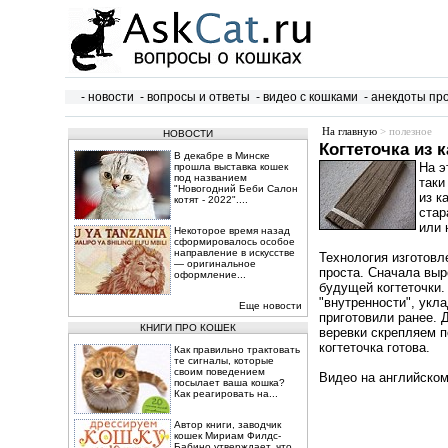
- новости
- вопросы и ответы
- видео с кошками
- анекдоты пр
На главную
> полезное
НОВОСТИ
Когтеточка из 
В декабре в Минске
На э
прошла выставка кошек
под названием
таки
"Новогодний Беби Салон
из к
котят - 2022"....
стар
или 
Некоторое время назад
сформировалось особое
направление в искусстве
Технология изготовле
— оригинальное
проста. Сначала выр
оформление...
будущей когтеточки.
"внутренности", укл
Еще новости
приготовили ранее. 
КНИГИ ПРО КОШЕК
веревки скрепляем п
когтеточка готова.
Как правильно трактовать
те сигналы, которые
своим поведением
Видео на английском
посылает ваша кошка?
Как реагировать на...
Автор книги, заводчик
кошек Мириам Филдс-
Бабино утверждает, что