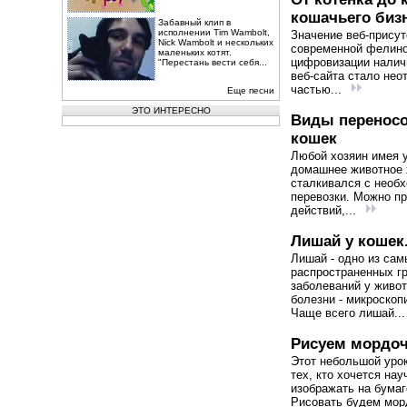
кошачьего биз
Забавный клип в
исполнении Tim Wambolt,
Значение веб-присут
Nick Wambolt и нескольких
современной фелино
маленьких котят.
цифровизации налич
"Перестань вести себя...
веб-сайта стало не
частью...
Еще песни
ЭТО ИНТЕРЕСНО
Виды переносо
кошек
Любой хозяин имея 
домашнее животное 
сталкивался с необ
перевозки. Можно п
действий,...
Лишай у кошек.
Лишай - одно из сам
распространенных г
заболеваний у живо
болезни - микроскоп
Чаще всего лишай..
Рисуем мордоч
Этот небольшой уро
тех, кто хочется на
изображать на бумаг
Рисовать будем морд