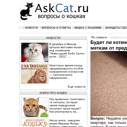
- новости
- вопросы и ответы
- видео с кошками
- анекдоты пр
На главную
> вопросы и о
НОВОСТИ
Будет ли котен
В декабре в Минске
меткам от пре
прошла выставка кошек
под названием
"Новогодний Беби Салон
котят - 2022"....
Некоторое время назад
сформировалось особое
направление в искусстве
— оригинальное
оформление...
Еще новости
КНИГИ ПРО КОШЕК
Как правильно трактовать
те сигналы, которые
своим поведением
посылает ваша кошка?
Как реагировать на...
Вопрос:
Недавно уме
Автор книги, заводчик
квартире, как только
кошек Мириам Филдс-
котёнка. Будет ли о
Бабино утверждает, что