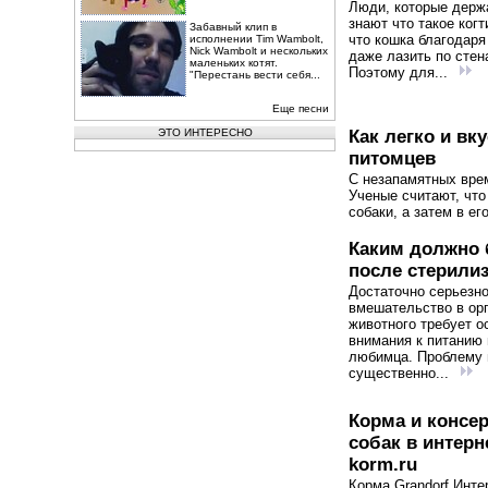
Люди, которые держ
знают что такое когт
Забавный клип в
что кошка благодаря
исполнении Tim Wambolt,
Nick Wambolt и нескольких
даже лазить по стен
маленьких котят.
Поэтому для...
"Перестань вести себя...
Еще песни
ЭТО ИНТЕРЕСНО
Как легко и в
питомцев
С незапамятных вре
Ученые считают, чт
собаки, а затем в ег
Каким должно 
после стерили
Достаточно серьезн
вмешательство в ор
животного требует о
внимания к питанию
любимца. Проблему
существенно...
Корма и консе
собак в интерне
korm.ru
Корма Grandorf Инте