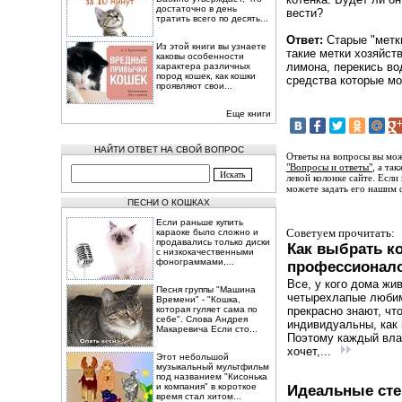
достаточно в день
вести?
тратить всего по десять...
Ответ:
Старые "метк
Из этой книги вы узнаете
такие метки хозяйст
каковы особенности
лимона, перекись во
характера различных
пород кошек, как кошки
средства которые мо
проявляют свои...
Еще книги
НАЙТИ ОТВЕТ НА СВОЙ ВОПРОС
Ответы на вопросы вы мож
"Вопросы и ответы"
, а та
левой колонке сайте. Если
можете задать его нашим 
ПЕСНИ О КОШКАХ
Если раньше купить
Советуем прочитать:
караоке было сложно и
продавались только диски
Как выбрать к
с низкокачественными
фонограммами,...
профессионал
Все, у кого дома жи
Песня группы "Машина
четырехлапые люби
Времени" - "Кошка,
которая гуляет сама по
прекрасно знают, чт
себе". Слова Андрея
индивидуальны, как 
Макаревича Если сто...
Поэтому каждый вл
хочет,...
Этот небольшой
музыкальный мультфильм
под названием "Кисонька
и компания" в короткое
Идеальные сте
время стал хитом...