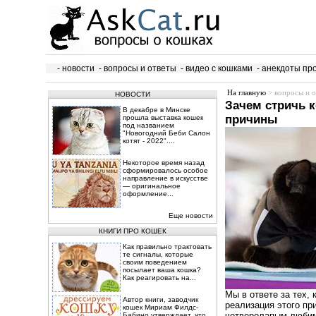
- новости
- вопросы и ответы
- видео с кошками
- анекдоты пр
На главную
> вопросы и о
НОВОСТИ
Зачем стричь 
В декабре в Минске
причины
прошла выставка кошек
под названием
"Новогодний Беби Салон
котят - 2022"....
Некоторое время назад
сформировалось особое
направление в искусстве
— оригинальное
оформление...
Еще новости
КНИГИ ПРО КОШЕК
Как правильно трактовать
те сигналы, которые
своим поведением
посылает ваша кошка?
Как реагировать на...
Мы в ответе за тех,
Автор книги, заводчик
реализация этого пр
кошек Мириам Филдс-
четверолапым любим
Бабино утверждает, что