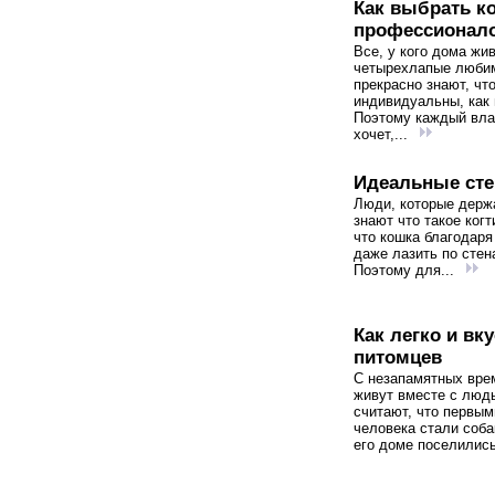
Как выбрать к
профессионал
Все, у кого дома жи
четырехлапые люби
прекрасно знают, чт
индивидуальны, как 
Поэтому каждый вл
хочет,...
Идеальные сте
Люди, которые держ
знают что такое когт
что кошка благодаря
даже лазить по стен
Поэтому для...
Как легко и в
питомцев
С незапамятных вре
живут вместе с люд
считают, что первы
человека стали соба
его доме поселились