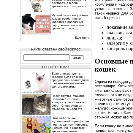
достаточно в день
кормлении и наблюде
тратить всего по десять...
уходе за шерстью. З
такой нервной для 
Из этой книги вы узнаете
есть 5 причин:
каковы особенности
характера различных
пород кошек, как кошки
показание ве
проявляют свои...
свалявшаяся
линька;
Еще книги
аллергия у х
контроль пар
НАЙТИ ОТВЕТ НА СВОЙ ВОПРОС
Основные 
кошек
ПЕСНИ О КОШКАХ
Если раньше купить
караоке было сложно и
продавались только диски
Одним из поводов дл
с низкокачественными
ветеринара. Коты пе
фонограммами,...
«мытья» слизывают 
случаев это не созда
Песня группы "Машина
животные сами отрыг
Времени" - "Кошка,
которая гуляет сама по
комки шерсти могут 
себе". Слова Андрея
желудочно-кишечного
Макаревича Если сто...
кошки. Если любимец
стрижка может его п
Этот небольшой
музыкальный мультфильм
под названием "Кисонька
Если кошку не вычес
и компания" в короткое
появляться колтуны 
время стал хитом...