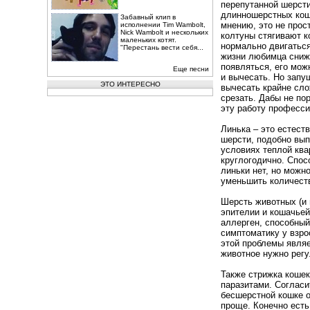
перепутанной шерсти
длинношерстных кош
Забавный клип в
мнению, это не прос
исполнении Tim Wambolt,
Nick Wambolt и нескольких
колтуны стягивают к
маленьких котят.
нормально двигаться
"Перестань вести себя...
жизни любимца снижа
появляться, его мож
Еще песни
и вычесать. Но зап
ЭТО ИНТЕРЕСНО
вычесать крайне сло
срезать. Дабы не по
эту работу професси
Линька – это естест
шерсти, подобно вып
условиях теплой ква
круглогодично. Спос
линьки нет, но можн
уменьшить количест
Шерсть животных (и
эпителии и кошачьей
аллерген, способны
симптоматику у взр
этой проблемы явля
животное нужно регу
Также стрижка кошек
паразитами. Согласи
бесшерстной кошке о
проще. Конечно есть