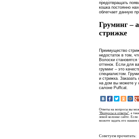
предотвращать появл
кошка постоянно нах
облегчает данную пр
Груминг – 
стрижке
Преимущество стрижк
недостаток в том, чт
Волоски становятся 
оттенок. Если для в
груминг – это качес
специалистом. Груми
и стрижка. Заказать
на дом вы можете у 
салоне Puffcat.
Ответы на вопросы вы мож
"Вопросы и ответы"
, а та
левой колонке сайте. Если
можете задать его нашим 
Советуем прочитать: