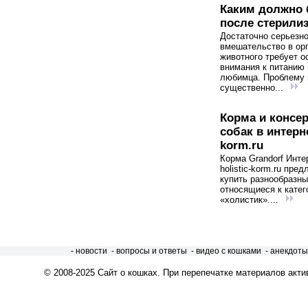
Каким должно 
после стерили
Достаточно серьезн
вмешательство в ор
животного требует о
внимания к питанию
любимца. Проблему
существенно...
Корма и консе
собак в интерне
korm.ru
Корма Grandorf Инте
holistic-korm.ru пред
купить разнообразны
относящиеся к катег
«холистик»....
- новости
- вопросы и ответы
- видео с кошками
- анекдоты
© 2008-2025
Сайт о кошках
. При перепечатке материалов акти