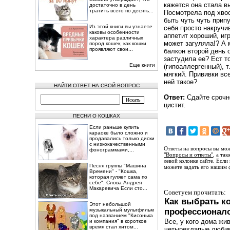
кажется она стала 
достаточно в день
тратить всего по десять...
Посмотрела под хвос
быть чуть чуть прип
Из этой книги вы узнаете
себя просто накручи
каковы особенности
аппетит хороший, иг
характера различных
может загуляла!? А 
пород кошек, как кошки
проявляют свои...
балкон второй день 
застудила ее? Ест 
Еще книги
(гипоаллергенный), т
мягкий. Прививки вс
ней такое?
НАЙТИ ОТВЕТ НА СВОЙ ВОПРОС
Ответ:
Сдайте срочно
цистит.
ПЕСНИ О КОШКАХ
Если раньше купить
караоке было сложно и
продавались только диски
с низкокачественными
Ответы на вопросы вы мож
фонограммами,...
"Вопросы и ответы"
, а та
левой колонке сайте. Если
Песня группы "Машина
можете задать его нашим 
Времени" - "Кошка,
которая гуляет сама по
себе". Слова Андрея
Макаревича Если сто...
Советуем прочитать:
Как выбрать к
Этот небольшой
музыкальный мультфильм
профессионал
под названием "Кисонька
Все, у кого дома жи
и компания" в короткое
время стал хитом...
четырехлапые люби