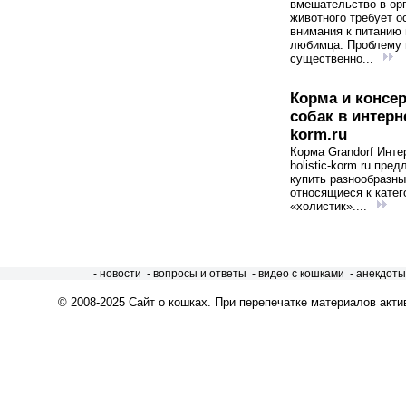
вмешательство в ор
животного требует о
внимания к питанию
любимца. Проблему
существенно...
Корма и консе
собак в интерне
korm.ru
Корма Grandorf Инте
holistic-korm.ru пред
купить разнообразны
относящиеся к катег
«холистик»....
- новости
- вопросы и ответы
- видео с кошками
- анекдоты
© 2008-2025
Сайт о кошках
. При перепечатке материалов акти