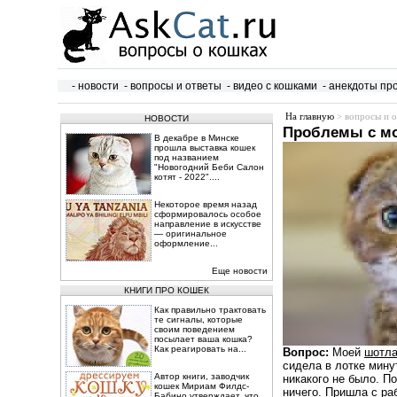
- новости
- вопросы и ответы
- видео с кошками
- анекдоты пр
На главную
> вопросы и о
НОВОСТИ
Проблемы с мо
В декабре в Минске
прошла выставка кошек
под названием
"Новогодний Беби Салон
котят - 2022"....
Некоторое время назад
сформировалось особое
направление в искусстве
— оригинальное
оформление...
Еще новости
КНИГИ ПРО КОШЕК
Как правильно трактовать
те сигналы, которые
своим поведением
посылает ваша кошка?
Как реагировать на...
Вопрос:
Моей
шотла
сидела в лотке минут
Автор книги, заводчик
никакого не было. П
кошек Мириам Филдс-
ничего. Пришла с ра
Бабино утверждает, что