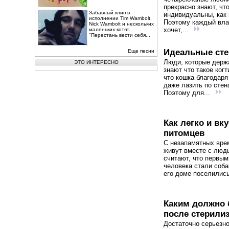
прекрасно знают, чт
Забавный клип в
индивидуальны, как 
исполнении Tim Wambolt,
Поэтому каждый вл
Nick Wambolt и нескольких
хочет,...
маленьких котят.
"Перестань вести себя...
Идеальные сте
Еще песни
Люди, которые держ
ЭТО ИНТЕРЕСНО
знают что такое когт
что кошка благодаря
даже лазить по стен
Поэтому для...
Как легко и в
питомцев
С незапамятных вре
живут вместе с люд
считают, что первы
человека стали соба
его доме поселились
Каким должно 
после стерили
Достаточно серьезн