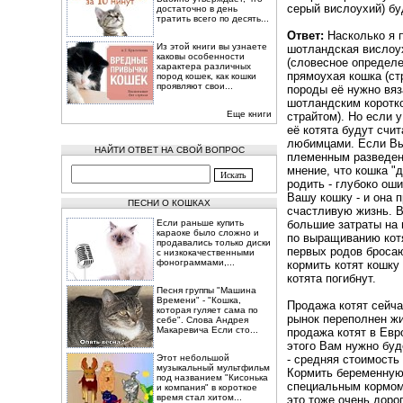
серый вислоухий) бу
достаточно в день
тратить всего по десять...
Ответ:
Насколько я п
Из этой книги вы узнаете
шотландская вислоух
каковы особенности
(словесное определе
характера различных
прямоухая кошка (стр
пород кошек, как кошки
проявляют свои...
породы её нужно вяз
шотландским коротк
Еще книги
страйтом). Но если 
её котята будут сч
любимцами. Если Вы
НАЙТИ ОТВЕТ НА СВОЙ ВОПРОС
племенным разведени
мнение, что кошка "
родить - глубоко ош
Вашу кошку - и она 
ПЕСНИ О КОШКАХ
счастливую жизнь. 
Если раньше купить
большие затраты на
караоке было сложно и
по выращиванию кот
продавались только диски
первых родов бросаю
с низкокачественными
фонограммами,...
кормить котят кошку 
котята погибнут.
Песня группы "Машина
Времени" - "Кошка,
Продажа котят сейчас
которая гуляет сама по
рынок переполнен ж
себе". Слова Андрея
Макаревича Если сто...
продажа котят в Евр
этого Вам нужно буд
Этот небольшой
- средняя стоимость 
музыкальный мультфильм
Кормить беременную 
под названием "Кисонька
специальным кормом 
и компания" в короткое
время стал хитом...
это тоже очень доро