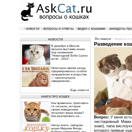
- новости
- вопросы и ответы
- видео с кошками
- анекдоты пр
На главную
> вопросы и о
НОВОСТИ
Разведение ко
В декабре в Минске
прошла выставка кошек
под названием
"Новогодний Беби Салон
котят - 2022"....
Некоторое время назад
сформировалось особое
направление в искусстве
— оригинальное
оформление...
Еще новости
КНИГИ ПРО КОШЕК
Как правильно трактовать
те сигналы, которые
своим поведением
посылает ваша кошка?
Как реагировать на...
Вопрос:
У меня есть
чистокровный. Мама
Автор книги, заводчик
знаю), папа вислоухи
кошек Мириам Филдс-
которого прямые уши
Бабино утверждает, что