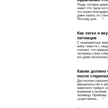
Люди, которые держ
знают что такое когт
что кошка благодаря
даже лазить по стен
Поэтому для...
Как легко и в
питомцев
С незапамятных вре
живут вместе с люд
считают, что первы
человека стали соба
его доме поселились
Каким должно 
после стерили
Достаточно серьезн
вмешательство в ор
животного требует о
внимания к питанию
любимца. Проблему
существенно...