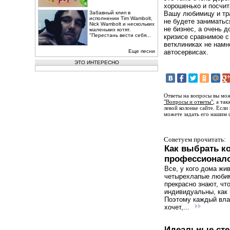
хорошенько и посчит
Забавный клип в
Вашу любимицу и тра
исполнении Tim Wambolt,
не будете заниматьс
Nick Wambolt и нескольких
не бизнес, а очень 
маленьких котят.
"Перестань вести себя...
кризисе сравнимое 
ветклиниках не намн
Еще песни
автосервисах.
ЭТО ИНТЕРЕСНО
Ответы на вопросы вы мож
"Вопросы и ответы"
, а та
левой колонке сайте. Если
можете задать его нашим 
Советуем прочитать:
Как выбрать к
профессионал
Все, у кого дома жи
четырехлапые люби
прекрасно знают, чт
индивидуальны, как 
Поэтому каждый вл
хочет,...
Идеальные сте