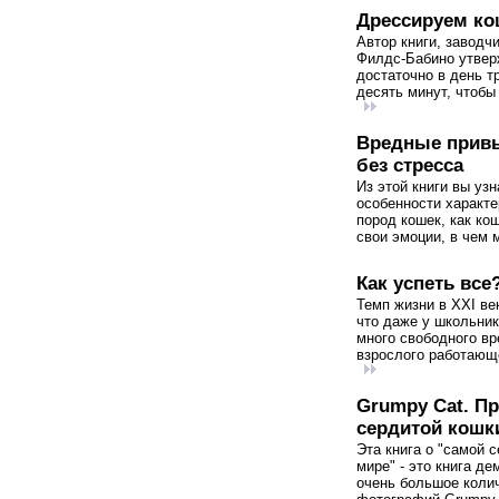
Дрессируем кош
Автор книги, заводч
Филдс-Бабино утвер
достаточно в день т
десять минут, чтобы 
Вредные привы
без стресса
Из этой книги вы уз
особенности характ
пород кошек, как ко
свои эмоции, в чем 
Как успеть все
Темп жизни в XXI ве
что даже у школьник
много свободного вр
взрослого работающе
Grumpy Cat. П
сердитой кошк
Эта книга о "самой 
мире" - это книга де
очень большое коли