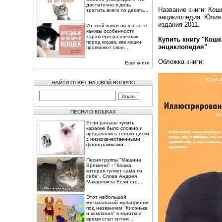
достаточно в день
Название книги: Ко
тратить всего по десять...
энциклопедия. Юлия
издания 2011.
Из этой книги вы узнаете
каковы особенности
характера различных
Купить книгу "Кош
пород кошек, как кошки
энциклопедия"
проявляют свои...
Обложка книги:
Еще книги
НАЙТИ ОТВЕТ НА СВОЙ ВОПРОС
ПЕСНИ О КОШКАХ
Если раньше купить
караоке было сложно и
продавались только диски
с низкокачественными
фонограммами,...
Песня группы "Машина
Времени" - "Кошка,
которая гуляет сама по
себе". Слова Андрея
Макаревича Если сто...
Этот небольшой
музыкальный мультфильм
под названием "Кисонька
и компания" в короткое
время стал хитом...