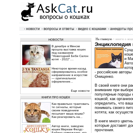
- новости
- вопросы и ответы
- видео с кошками
- анекдоты пр
На главную
> книги о кош
НОВОСТИ
Энциклопедия 
В декабре в Минске
Суще
прошла выставка кошек
под названием
коше
"Новогодний Беби Салон
и Ма
котят - 2022"....
Авто
кото
Некоторое время назад
- российские автор
сформировалось особое
направление в искусстве
Онищенко.
— оригинальное
оформление...
В своей книге они ра
внимание при выборе
Еще новости
популярные породы к
КНИГИ ПРО КОШЕК
кошкой; как организо
определить, что ваш
Как правильно трактовать
те сигналы, которые
понимать своего пит
своим поведением
котята; как осущест
посылает ваша кошка?
Как реагировать на...
В книге много цветн
которые доставят до
Автор книги, заводчик
кошек Мириам Филдс-
прочтения.
Бабино утверждает, что