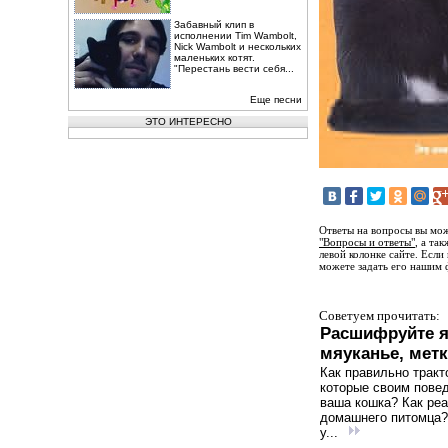
Забавный клип в
исполнении Tim Wambolt,
Nick Wambolt и нескольких
маленьких котят.
"Перестань вести себя...
Еще песни
ЭТО ИНТЕРЕСНО
Ответы на вопросы вы мож
"Вопросы и ответы"
, а та
левой колонке сайте. Если
можете задать его нашим 
Советуем прочитать:
Расшифруйте я
мяуканье, мет
Как правильно тракт
которые своим пове
ваша кошка? Как реа
домашнего питомца? 
у...