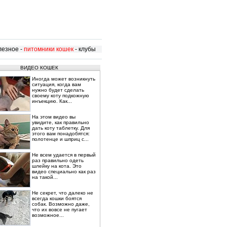
лезное
-
питомники кошек
-
клубы
ВИДЕО КОШЕК
Иногда может возникнуть
ситуация, когда вам
нужно будет сделать
своему коту подкожную
инъекцию. Как...
На этом видео вы
увидите, как правильно
дать коту таблетку. Для
этого вам понадобятся:
полотенце и шприц с...
Не всем удается в первый
раз правильно одеть
шлейку на кота. Это
видео специально как раз
на такой...
Не секрет, что далеко не
всегда кошки боятся
собак. Возможно даже,
что их вовсе не пугает
возможное...