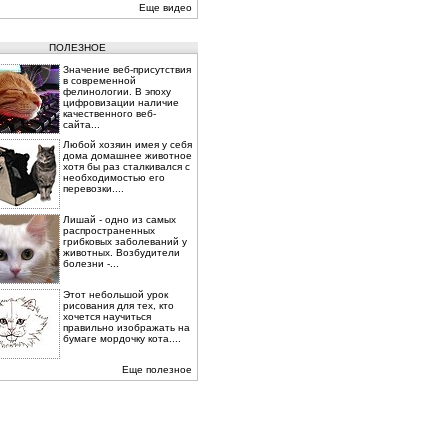
Еще видео
ПОЛЕЗНОЕ
Значение веб-присутствия
в современной
фелинологии. В эпоху
цифровизации наличие
качественного веб-
сайта...
Любой хозяин имея у себя
дома домашнее животное
хотя бы раз сталкивался с
необходимостью его
перевозки....
Лишай - одно из самых
распространенных
грибковых заболеваний у
животных. Возбудители
болезни -...
Этот небольшой урок
рисования для тех, кто
хочется научиться
правильно изображать на
бумаге мордочку кота....
Еще полезное