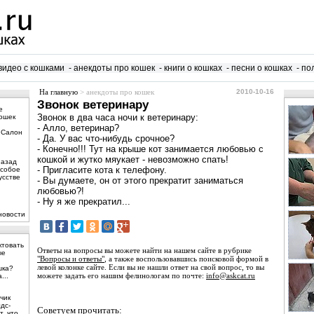
видео с кошками
- анекдоты про кошек
- книги о кошках
- песни о кошках
- по
На главную
> анекдоты про кошек
2010-10-16
Звонок ветеринару
е
Звонок в два часа ночи к ветеринару:
кошек
- Алло, ветеринар?
 Салон
- Да. У вас что-нибудь срочное?
- Конечно!!! Тут на крыше кот занимается любовью с
кошкой и жутко мяукает - невозможно спать!
назад
- Пригласите кота к телефону.
особое
усстве
- Вы думаете, он от этого прекратит заниматься
любовью?!
- Ну я же прекратил...
новости
ктовать
Ответы на вопросы вы можете найти на нашем сайте в рубрике
ые
"Вопросы и ответы"
, а также воспользовавшись поисковой формой в
левой колонке сайте. Если вы не нашли ответ на свой вопрос, то вы
шка?
можете задать его нашим фелинологам по почте:
info@askcat.ru
...
чик
дс-
Советуем прочитать:
, что