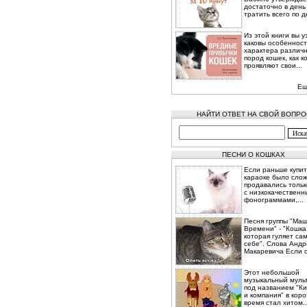
достаточно в день
тратить всего по де
Из этой книги вы 
каковы особеннос
характера различ
пород кошек, как к
проявляют свои...
Ещ
НАЙТИ ОТВЕТ НА СВОЙ ВОПРО
ПЕСНИ О КОШКАХ
Если раньше купит
караоке было сло
продавались тольк
с низкокачествен
фонограммами,...
Песня группы "Ма
Времени" - "Кошка
которая гуляет са
себе". Слова Андр
Макаревича Если с
Этот небольшой
музыкальный муль
под названием "Ки
и компания" в коро
время стал хитом..