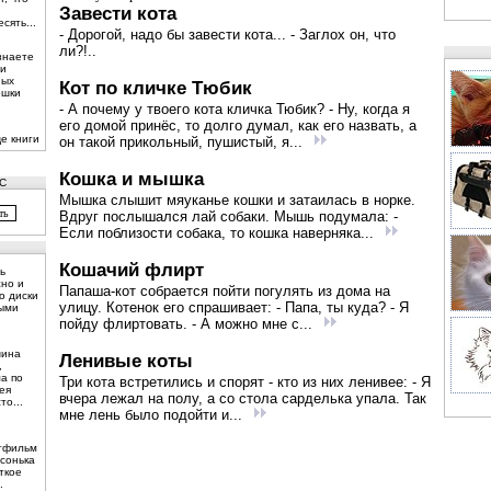
Завести кота
сять...
- Дорогой, надо бы завести кота... - Заглох он, что
ли?!..
узнаете
ти
ных
Кот по кличке Тюбик
ошки
- А почему у твоего кота кличка Тюбик? - Ну, когда я
его домой принёс, то долго думал, как его назвать, а
е книги
он такой прикольный, пушистый, я...
Кошка и мышка
С
Мышка слышит мяуканье кошки и затаилась в норке.
Вдруг послышался лай собаки. Мышь подумала: -
Если поблизости собака, то кошка наверняка...
Кошачий флирт
ь
жно и
Папаша-кот собрается пойти погулять из дома на
о диски
улицу. Котенок его спрашивает: - Папа, ты куда? - Я
ными
пойду флиртовать. - А можно мне с...
шина
Ленивые коты
,
ма по
Три кота встретились и спорят - кто из них ленивее: - Я
ея
вчера лежал на полу, а со стола сарделька упала. Так
то...
мне лень было подойти и...
тфильм
сонька
ткое
.