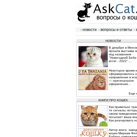
- новости
- вопросы и ответы
- 
НОВОСТИ
В декабре в Минск
прошла выставка 
под названием
"Новогодний Беби
котят - 2022"....
Некоторое время 
сформировалось 
направление в иск
— оригинальное
оформление...
Еще 
КНИГИ ПРО КОШЕК
Как правильно тра
те сигналы, котор
своим поведением
посылает ваша ко
Как реагировать на
Автор книги, завод
кошек Мириам Фил
Бабино утверждает