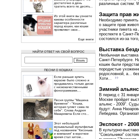
достаточно в день
различных систем: W
тратить всего по десять...
Защита прав ж
Из этой книги вы узнаете
каковы особенности
Необходимо принять
характера различных
о защите прав живот
пород кошек, как кошки
участники пикета на
проявляют свои...
проспекте в Санкт-П
состоялся из-за того,
Еще книги
Выставка безд
НАЙТИ ОТВЕТ НА СВОЙ ВОПРОС
Необычная выставка
Санкт-Петербурге. Н
кошек были предста
породистые ухоженн
ПЕСНИ О КОШКАХ
родословной, а... б
Если раньше купить
Хоти...
караоке было сложно и
продавались только диски
с низкокачественными
Зимний альянс
фонограммами,...
В период с 31 январ
Москве пройдет выс
Песня группы "Машина
Времени" - "Кошка,
альянс - 2009". Суд
которая гуляет сама по
будут: Анна Назаров
себе". Слова Андрея
Лебедева. Организат
Макаревича Если сто...
Экспокот - 2008
Этот небольшой
музыкальный мультфильм
В культурно-выставо
под названием "Кисонька
и компания" в короткое
"Сокольники" состо
время стал хитом...