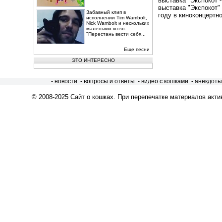
выставка "Экспокот -
выставка "Экспокот"
Забавный клип в
году в киноконцертно
исполнении Tim Wambolt,
Nick Wambolt и нескольких
маленьких котят.
"Перестань вести себя...
Еще песни
ЭТО ИНТЕРЕСНО
- новости
- вопросы и ответы
- видео с кошками
- анекдоты
© 2008-2025
Сайт о кошках
. При перепечатке материалов акти