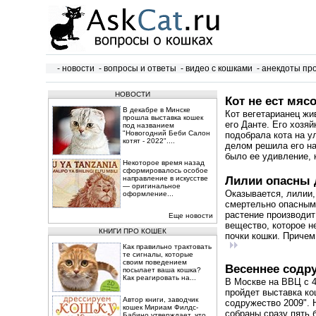
- новости
- вопросы и ответы
- видео с кошками
- анекдоты пр
НОВОСТИ
Кот не ест мяс
В декабре в Минске
Кот вегетарианец жи
прошла выставка кошек
его Данте. Его хозя
под названием
"Новогодний Беби Салон
подобрала кота на у
котят - 2022"....
делом решила его на
было ее удивление, к
Некоторое время назад
сформировалось особое
направление в искусстве
Лилии опасны 
— оригинальное
Оказывается, лилии,
оформление...
смертельно опасным
растение производит
Еще новости
вещество, которое н
КНИГИ ПРО КОШЕК
почки кошки. Причем
Как правильно трактовать
те сигналы, которые
своим поведением
Весеннее содру
посылает ваша кошка?
Как реагировать на...
В Москве на ВВЦ с 4
пройдет выставка ко
Автор книги, заводчик
содружество 2009". 
кошек Мириам Филдс-
собраны сразу пять 
Бабино утверждает, что